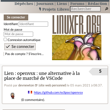
Dépêches
Journaux
Liens
Forums
Rédaction
🎙️ Projets Libres
Se connecter
Identifiant
Mot de passe
Connexion automatique
Pas de compte ? S’inscrire…
5
Lien
openvsx : une alternative à la
place de marché de VSCode
Posté par
devnewton 🍺
(
site web personnel
)
le 05 mars 2021 à 08:37
.
https://github.com/eclipse/openvsx
(
0 commentaire
).