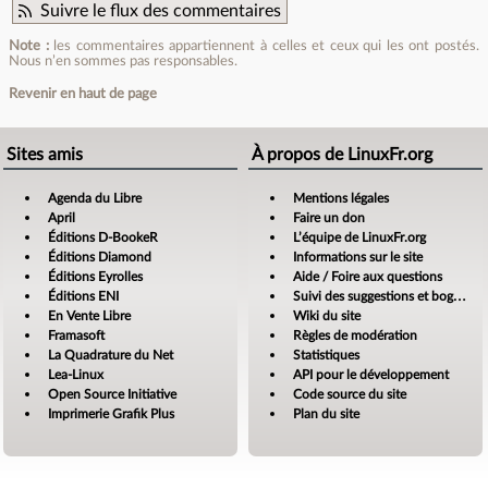
Suivre le flux des commentaires
Note :
les commentaires appartiennent à celles et ceux qui les ont postés.
Nous n’en sommes pas responsables.
Revenir en haut de page
Sites amis
À propos de LinuxFr.org
Agenda du Libre
Mentions légales
April
Faire un don
Éditions D-BookeR
L’équipe de LinuxFr.org
Éditions Diamond
Informations sur le site
Éditions Eyrolles
Aide / Foire aux questions
Éditions ENI
Suivi des suggestions et bogues
En Vente Libre
Wiki du site
Framasoft
Règles de modération
La Quadrature du Net
Statistiques
Lea-Linux
API pour le développement
Open Source Initiative
Code source du site
Imprimerie Grafik Plus
Plan du site