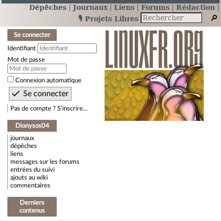
Dépêches
Journaux
Liens
Forums
Rédaction
🎙️ Projets Libres
Se connecter
Identifiant
Mot de passe
Connexion automatique
Pas de compte ? S’inscrire…
Dionysos04
journaux
dépêches
liens
messages sur les forums
entrées du suivi
ajouts au wiki
commentaires
Derniers
contenus