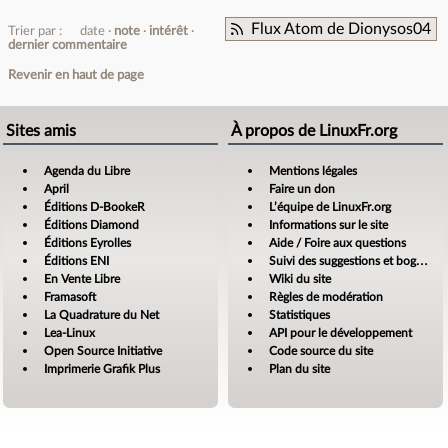
Flux Atom de Dionysos04
Trier par :
date
note
intérêt
dernier commentaire
Revenir en haut de page
Sites amis
À propos de LinuxFr.org
Agenda du Libre
Mentions légales
April
Faire un don
Éditions D-BookeR
L’équipe de LinuxFr.org
Éditions Diamond
Informations sur le site
Éditions Eyrolles
Aide / Foire aux questions
Éditions ENI
Suivi des suggestions et bogues
En Vente Libre
Wiki du site
Framasoft
Règles de modération
La Quadrature du Net
Statistiques
Lea-Linux
API pour le développement
Open Source Initiative
Code source du site
Imprimerie Grafik Plus
Plan du site