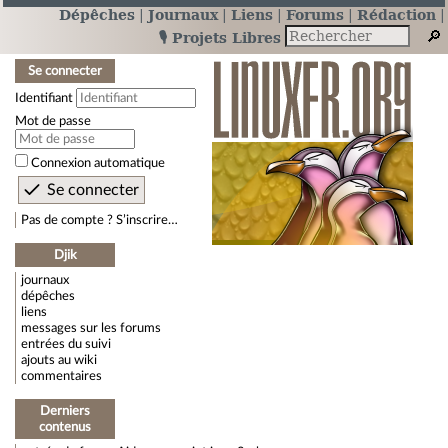
Dépêches
Journaux
Liens
Forums
Rédaction
🎙️ Projets Libres
Se connecter
Identifiant
Mot de passe
Connexion automatique
Pas de compte ? S’inscrire…
Djik
journaux
dépêches
liens
messages sur les forums
entrées du suivi
ajouts au wiki
commentaires
Derniers
contenus