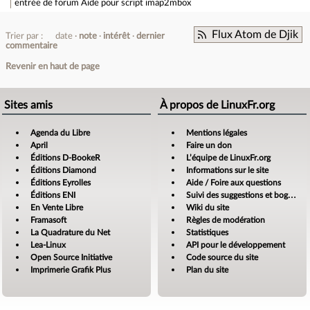
entrée de forum
Aide pour script imap2mbox
Flux Atom de Djik
Trier par :
date
note
intérêt
dernier
commentaire
Revenir en haut de page
Sites amis
À propos de LinuxFr.org
Agenda du Libre
Mentions légales
April
Faire un don
Éditions D-BookeR
L’équipe de LinuxFr.org
Éditions Diamond
Informations sur le site
Éditions Eyrolles
Aide / Foire aux questions
Éditions ENI
Suivi des suggestions et bogues
En Vente Libre
Wiki du site
Framasoft
Règles de modération
La Quadrature du Net
Statistiques
Lea-Linux
API pour le développement
Open Source Initiative
Code source du site
Imprimerie Grafik Plus
Plan du site