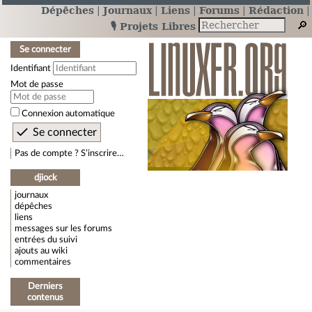
Dépêches
Journaux
Liens
Forums
Rédaction
🎙️ Projets Libres
Se connecter
Identifiant
Mot de passe
Connexion automatique
Pas de compte ? S’inscrire…
djiock
journaux
dépêches
liens
messages sur les forums
entrées du suivi
ajouts au wiki
commentaires
Derniers
contenus