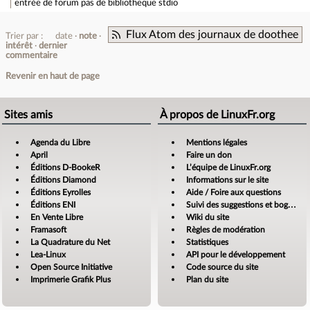
entrée de forum
pas de bibliotheque stdio
Flux Atom des journaux de doothee
Trier par :
date
note
intérêt
dernier
commentaire
Revenir en haut de page
Sites amis
À propos de LinuxFr.org
Agenda du Libre
Mentions légales
April
Faire un don
Éditions D-BookeR
L’équipe de LinuxFr.org
Éditions Diamond
Informations sur le site
Éditions Eyrolles
Aide / Foire aux questions
Éditions ENI
Suivi des suggestions et bogues
En Vente Libre
Wiki du site
Framasoft
Règles de modération
La Quadrature du Net
Statistiques
Lea-Linux
API pour le développement
Open Source Initiative
Code source du site
Imprimerie Grafik Plus
Plan du site