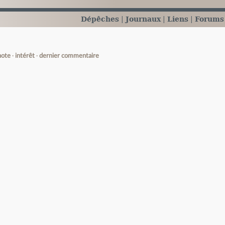
Dépêches
Journaux
Liens
Forums
note
intérêt
dernier commentaire
e