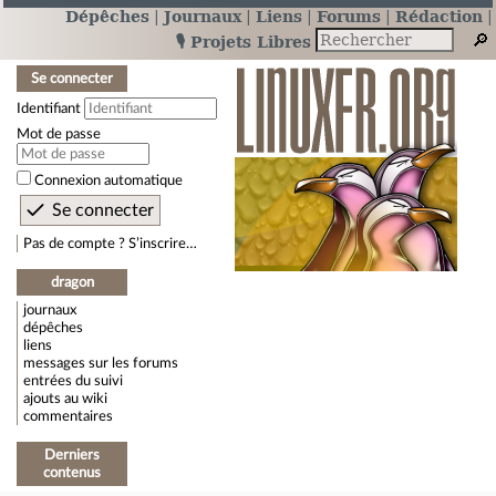
Dépêches
Journaux
Liens
Forums
Rédaction
🎙️ Projets Libres
Se connecter
Identifiant
Mot de passe
Connexion automatique
Pas de compte ? S’inscrire…
dragon
journaux
dépêches
liens
messages sur les forums
entrées du suivi
ajouts au wiki
commentaires
Derniers
contenus