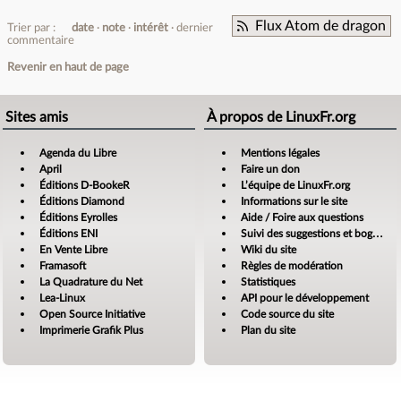
Flux Atom de dragon
Trier par :
date
note
intérêt
dernier
commentaire
Revenir en haut de page
Sites amis
À propos de LinuxFr.org
Agenda du Libre
Mentions légales
April
Faire un don
Éditions D-BookeR
L’équipe de LinuxFr.org
Éditions Diamond
Informations sur le site
Éditions Eyrolles
Aide / Foire aux questions
Éditions ENI
Suivi des suggestions et bogues
En Vente Libre
Wiki du site
Framasoft
Règles de modération
La Quadrature du Net
Statistiques
Lea-Linux
API pour le développement
Open Source Initiative
Code source du site
Imprimerie Grafik Plus
Plan du site