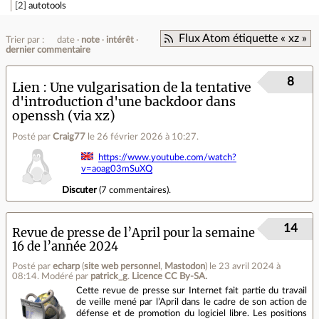
2
autotools
Flux Atom étiquette « xz »
Trier par :
date
note
intérêt
dernier commentaire
8
Lien
Une vulgarisation de la tentative
d'introduction d'une backdoor dans
openssh (via xz)
Posté par
Craig77
le 26 février 2026 à 10:27
.
https://www.youtube.com/watch?
v=aoag03mSuXQ
Discuter
(
7 commentaires
).
14
Revue de presse de l’April pour la semaine
16 de l’année 2024
Posté par
echarp
(
site web personnel
,
Mastodon
)
le 23 avril 2024 à
08:14
.
Modéré par
patrick_g
.
Licence CC By‑SA.
Cette revue de presse sur Internet fait partie du travail
de veille mené par l’April dans le cadre de son action de
défense et de promotion du logiciel libre. Les positions