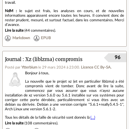
travail.
NdM :
le sujet est frais, les analyses en cours, et de nouvelles
informations apparaissent encore toutes les heures. Il convient donc de
rester prudent, mesuré, et surtout factuel, dans les commentaires. Merci
d’avance.
Lire la suite
(
44 commentaires
).
Markdown
EPUB
96
Journal
Xz (liblzma) compromis
Posté par
Ytterbium
le 29 mars 2024 à 23:00
.
Licence CC By‑SA.
Bonjour à tous,
La nouvelle que le projet xz (et en particulier liblzma) a été
compromis vient de tomber. Donc avant de lire la suite,
commencez par vous assurer que vous n'ayez aucune
installation de xz version 5.6.0 ou 5.6.1 installée sur vos systèmes pour
corriger cette porte dérobée, particulièrement si vous êtes avec un
debian ou dérivée. Debian a une version corrigée "5.6.1+really5.4.5-1",
Arch Linux une version 5.6.1-2.
Tous les détails de la faille de sécurité sont donnés là
(…)
Lire la suite
(
108 commentaires
).