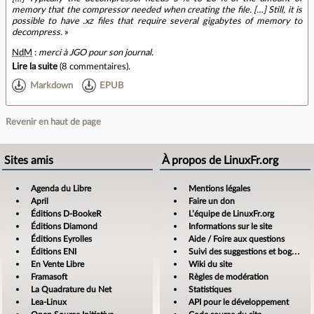
memory that the compressor needed when creating the file. […] Still, it is
possible to have .xz files that require several gigabytes of memory to
decompress.
»
NdM
:
merci à JGO pour son journal.
Lire la suite
(
8 commentaires
).
Markdown
EPUB
Revenir en haut de page
Sites amis
À propos de LinuxFr.org
Agenda du Libre
Mentions légales
April
Faire un don
Éditions D-BookeR
L’équipe de LinuxFr.org
Éditions Diamond
Informations sur le site
Éditions Eyrolles
Aide / Foire aux questions
Éditions ENI
Suivi des suggestions et bogues
En Vente Libre
Wiki du site
Framasoft
Règles de modération
La Quadrature du Net
Statistiques
Lea-Linux
API pour le développement