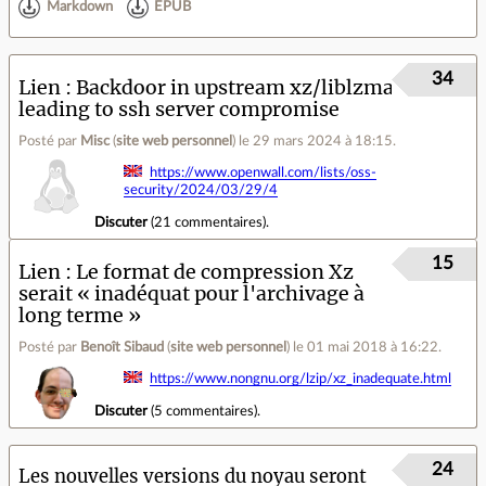
Markdown
EPUB
34
Lien
Backdoor in upstream xz/liblzma
leading to ssh server compromise
Posté par
Misc
(
site web personnel
)
le 29 mars 2024 à 18:15
.
https://www.openwall.com/lists/oss-
security/2024/03/29/4
Discuter
(
21 commentaires
).
15
Lien
Le format de compression Xz
serait « inadéquat pour l'archivage à
long terme »
Posté par
Benoît Sibaud
(
site web personnel
)
le 01 mai 2018 à 16:22
.
https://www.nongnu.org/lzip/xz_inadequate.html
Discuter
(
5 commentaires
).
24
Les nouvelles versions du noyau seront