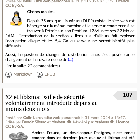
Posté par
Meku
(
site web personnel
)
le 01 avril 2024 à 15:29
.
Licence
CC By‑SA.
Chères moules,
Depuis 25 ans que Linuxfr (ou DLFP) existe, le site web est
hébergé sur la même machine et le serveur commence à se
trouver à l'étroit sur son Pentium II 266 avec ses 32 Mo de
RAM. L'introduction de la section « liens » a d'ailleurs fait exploser
l'occupation disque et les 5,4 Go du serveur ne seront bientôt plus
siffisants.
Aussi, la question de changer de distribution Linux s'est posée car le
changement de hardware risque de
(…)
Lire la suite
(
22 commentaires
).
Markdown
EPUB
107
XZ et liblzma: Faille de sécurité
volontairement introduite depuis au
moins deux mois
Posté par
Colin Leroy
(
site web personnel
)
le 31 mars 2024 à 13:47
.
Édité par
Benoît Sibaud
et
Ysabeau 🧶
.
Modéré par
Ysabeau 🧶
.
Licence
CC By‑SA.
Andres Freund, un développeur Postgres, s’est rendu
compte dans les derniers jours que xz et liblzma ont été