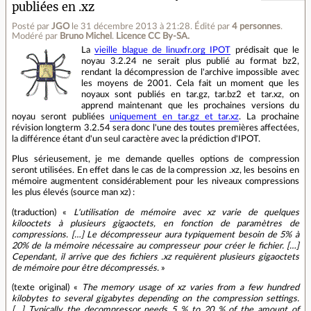
publiées en .xz
Posté par
JGO
le 31 décembre 2013 à 21:28
.
Édité par
4 personnes
.
Modéré par
Bruno Michel
.
Licence CC By‑SA.
La
vieille blague de linuxfr.org IPOT
prédisait que le
noyau 3.2.24 ne serait plus publié au format bz2,
rendant la décompression de l'archive impossible avec
les moyens de 2001. Cela fait un moment que les
noyaux sont publiés en tar.gz, tar.bz2 et tar.xz, on
apprend maintenant que les prochaines versions du
noyau seront publiées
uniquement en tar.gz et tar.xz
. La prochaine
révision longterm 3.2.54 sera donc l'une des toutes premières affectées,
la différence étant d'un seul caractère avec la prédiction d'IPOT.
Plus sérieusement, je me demande quelles options de compression
seront utilisées. En effet dans le cas de la compression .xz, les besoins en
mémoire augmentent considérablement pour les niveaux compressions
les plus élevés (source man xz) :
(traduction) «
L'utilisation de mémoire avec xz varie de quelques
kilooctets à plusieurs gigaoctets, en fonction de paramètres de
compressions. […] Le décompresseur aura typiquement besoin de 5% à
20% de la mémoire nécessaire au compresseur pour créer le fichier. […]
Cependant, il arrive que des fichiers .xz requièrent plusieurs gigaoctets
de mémoire pour être décompressés.
»
(texte original) «
The memory usage of xz varies from a few hundred
kilobytes to several gigabytes depending on the compression settings.
[…] Typically the decompressor needs 5 % to 20 % of the amount of