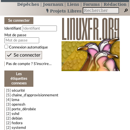
Dépêches
Journaux
Liens
Forums
Rédaction
🎙️ Projets Libres
Se connecter
Identifiant
Mot de passe
Connexion automatique
Pas de compte ? S’inscrire…
Les
étiquettes
connexes
5
sécurité
5
chaine_d'approvisionnement
4
lzma
3
openssh
3
porte_dérobée
2
sshd
2
debian
2
fedora
2
systemd