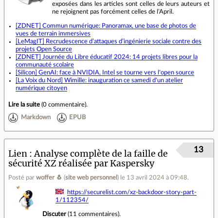
exposées dans les articles sont celles de leurs auteurs et
ne rejoignent pas forcément celles de l’April.
[ZDNET] Commun numérique: Panoramax, une base de photos de
vues de terrain immersives
[LeMagIT] Recrudescence d’attaques d’ingénierie sociale contre des
projets Open Source
[ZDNET] Journée du Libre éducatif 2024: 14 projets libres pour la
communauté scolaire
[Silicon] GenAI: face à NVIDIA, Intel se tourne vers l'open source
[La Voix du Nord] Wimille: inauguration ce samedi d'un atelier
numérique citoyen
Lire la suite
(
0 commentaire
).
Markdown
EPUB
13
Lien
Analyse complète de la faille de
sécurité XZ réalisée par Kaspersky
Posté par
woffer 🐧
(
site web personnel
)
le 13 avril 2024 à 09:48
.
https://securelist.com/xz-backdoor-story-part-
1/112354/
Discuter
(
11 commentaires
).