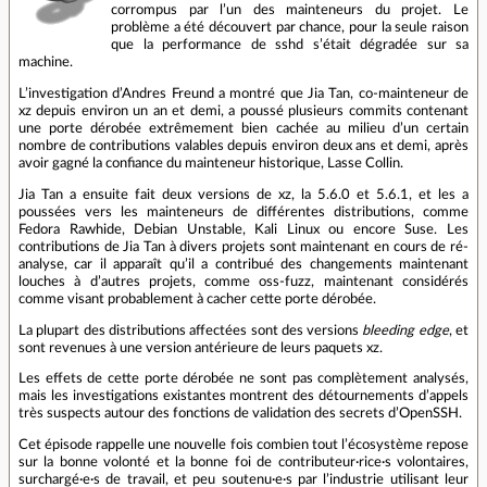
corrompus par l’un des mainteneurs du projet. Le
problème a été découvert par chance, pour la seule raison
que la performance de sshd s’était dégradée sur sa
machine.
L’investigation d’Andres Freund a montré que Jia Tan, co-mainteneur de
xz depuis environ un an et demi, a poussé plusieurs commits contenant
une porte dérobée extrêmement bien cachée au milieu d’un certain
nombre de contributions valables depuis environ deux ans et demi, après
avoir gagné la confiance du mainteneur historique, Lasse Collin.
Jia Tan a ensuite fait deux versions de xz, la 5.6.0 et 5.6.1, et les a
poussées vers les mainteneurs de différentes distributions, comme
Fedora Rawhide, Debian Unstable, Kali Linux ou encore Suse. Les
contributions de Jia Tan à divers projets sont maintenant en cours de ré-
analyse, car il apparaît qu’il a contribué des changements maintenant
louches à d’autres projets, comme oss-fuzz, maintenant considérés
comme visant probablement à cacher cette porte dérobée.
La plupart des distributions affectées sont des versions
bleeding edge
, et
sont revenues à une version antérieure de leurs paquets xz.
Les effets de cette porte dérobée ne sont pas complètement analysés,
mais les investigations existantes montrent des détournements d’appels
très suspects autour des fonctions de validation des secrets d’OpenSSH.
Cet épisode rappelle une nouvelle fois combien tout l’écosystème repose
sur la bonne volonté et la bonne foi de contributeur·rice·s volontaires,
surchargé·e·s de travail, et peu soutenu·e·s par l’industrie utilisant leur