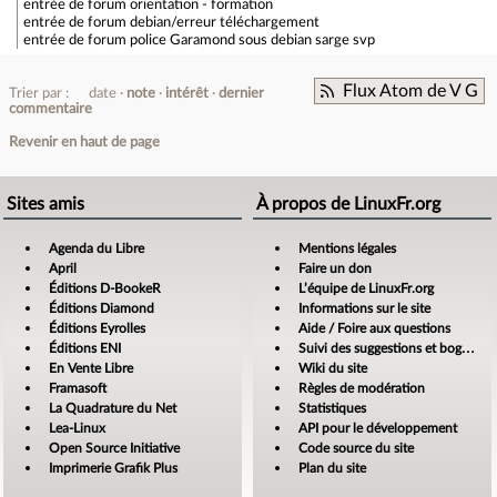
entrée de forum
orientation - formation
entrée de forum
debian/erreur téléchargement
entrée de forum
police Garamond sous debian sarge svp
Flux Atom de V G
Trier par :
date
note
intérêt
dernier
commentaire
Revenir en haut de page
Sites amis
À propos de LinuxFr.org
Agenda du Libre
Mentions légales
April
Faire un don
Éditions D-BookeR
L’équipe de LinuxFr.org
Éditions Diamond
Informations sur le site
Éditions Eyrolles
Aide / Foire aux questions
Éditions ENI
Suivi des suggestions et bogues
En Vente Libre
Wiki du site
Framasoft
Règles de modération
La Quadrature du Net
Statistiques
Lea-Linux
API pour le développement
Open Source Initiative
Code source du site
Imprimerie Grafik Plus
Plan du site