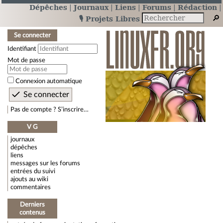
Dépêches
Journaux
Liens
Forums
Rédaction
🎙️ Projets Libres
Se connecter
Identifiant
Mot de passe
Connexion automatique
Pas de compte ? S’inscrire…
V G
journaux
dépêches
liens
messages sur les forums
entrées du suivi
ajouts au wiki
commentaires
Derniers
contenus