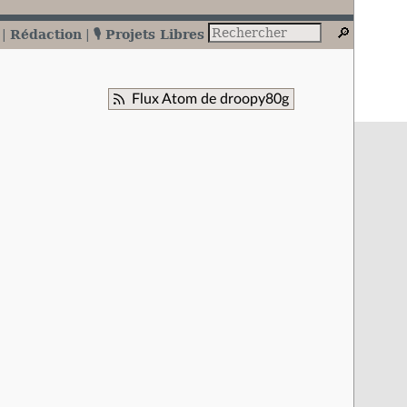
Rédaction
🎙️ Projets Libres
Flux Atom de droopy80g