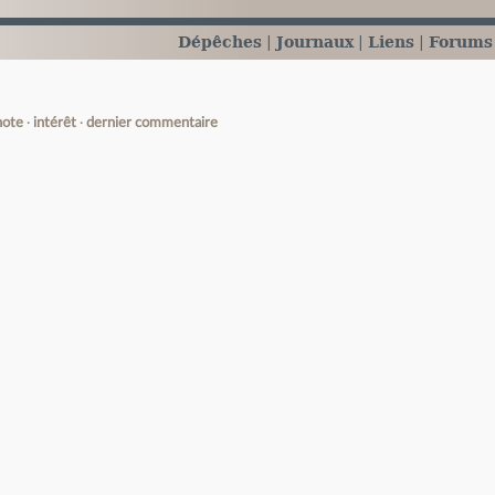
Dépêches
Journaux
Liens
Forums
note
intérêt
dernier commentaire
e