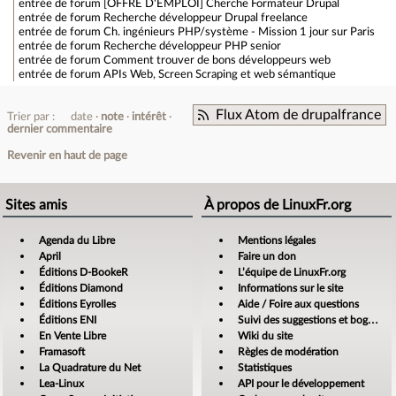
entrée de forum
[OFFRE D'EMPLOI] Cherche Formateur Drupal
entrée de forum
Recherche développeur Drupal freelance
entrée de forum
Ch. ingénieurs PHP/système - Mission 1 jour sur Paris
entrée de forum
Recherche développeur PHP senior
entrée de forum
Comment trouver de bons développeurs web
entrée de forum
APIs Web, Screen Scraping et web sémantique
Flux Atom de drupalfrance
Trier par :
date
note
intérêt
dernier commentaire
Revenir en haut de page
Sites amis
À propos de LinuxFr.org
Agenda du Libre
Mentions légales
April
Faire un don
Éditions D-BookeR
L’équipe de LinuxFr.org
Éditions Diamond
Informations sur le site
Éditions Eyrolles
Aide / Foire aux questions
Éditions ENI
Suivi des suggestions et bogues
En Vente Libre
Wiki du site
Framasoft
Règles de modération
La Quadrature du Net
Statistiques
Lea-Linux
API pour le développement