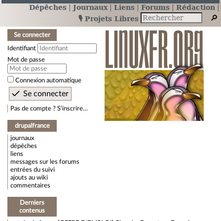
Dépêches
Journaux
Liens
Forums
Rédaction
🎙️ Projets Libres
Se connecter
Identifiant
Mot de passe
Connexion automatique
Pas de compte ? S’inscrire…
drupalfrance
journaux
dépêches
liens
messages sur les forums
entrées du suivi
ajouts au wiki
commentaires
Derniers
contenus