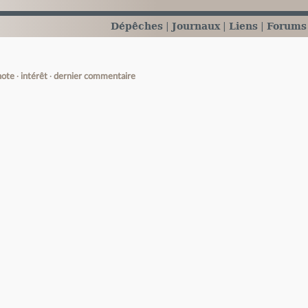
Dépêches
Journaux
Liens
Forums
note
intérêt
dernier commentaire
e