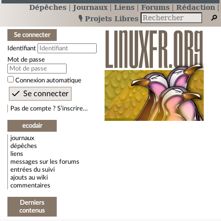
Dépêches
Journaux
Liens
Forums
Rédaction
🎙️ Projets Libres
Se connecter
Identifiant
Mot de passe
Connexion automatique
Pas de compte ? S’inscrire…
ecodair
journaux
dépêches
liens
messages sur les forums
entrées du suivi
ajouts au wiki
commentaires
Derniers
contenus