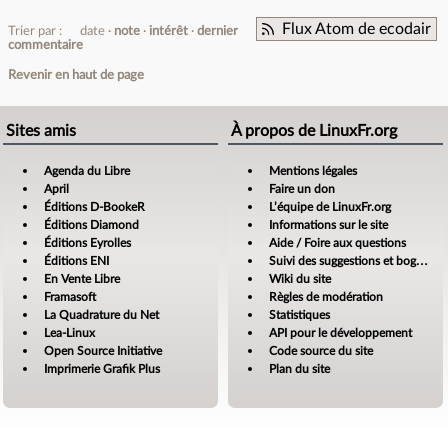
Flux Atom de ecodair
Trier par :
date
note
intérêt
dernier
commentaire
Revenir en haut de page
Sites amis
À propos de LinuxFr.org
Agenda du Libre
Mentions légales
April
Faire un don
Éditions D-BookeR
L’équipe de LinuxFr.org
Éditions Diamond
Informations sur le site
Éditions Eyrolles
Aide / Foire aux questions
Éditions ENI
Suivi des suggestions et bogues
En Vente Libre
Wiki du site
Framasoft
Règles de modération
La Quadrature du Net
Statistiques
Lea-Linux
API pour le développement
Open Source Initiative
Code source du site
Imprimerie Grafik Plus
Plan du site