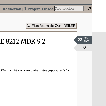
Rédaction
🎙️ Projets Libres
Flux Atom de Cyril REILER
nov.
TE 8212 MDK 9.2
23
2003
0
200+ monté sur une carte mère gigabyte GA-