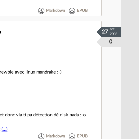
Markdown
EPUB
oct.
P
27
2003
0
wbie avec linux mandrake ;-)
donc vla ti pa détection dé disk nada :-o
t
(…)
Markdown
EPUB