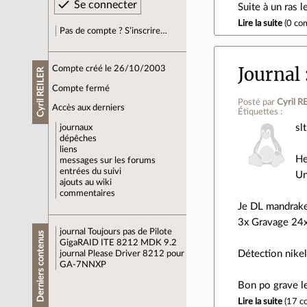
Suite à un ras 
Lire la suite
(
0 co
Pas de compte ? S’inscrire…
Journal
Compte créé le 26/10/2003
Cyril REILER
Compte fermé
Posté par
Cyril R
Accès aux derniers
Étiquettes :
slt
journaux
dépêches
liens
He
messages sur les forums
entrées du suivi
Un
ajouts au wiki
commentaires
Je DL mandrake
3x Gravage 24x
journal
Toujours pas de Pilote
Derniers contenus
GigaRAID ITE 8212 MDK 9.2
Détection nike
journal
Please Driver 8212 pour
GA-7NNXP
Bon po grave le
Lire la suite
(
17 c