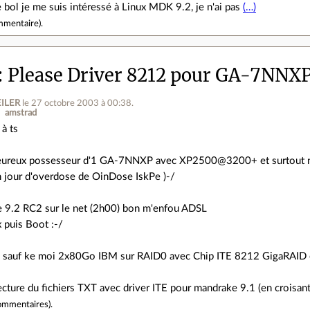
le bol je me suis intéressé à Linux MDK 9.2, je n'ai pas
(…)
mmentaire
).
Please Driver 8212 pour GA-7NNX
EILER
le 27 octobre 2003 à 00:38
.
amstrad
 à ts
ureux possesseur d'1 GA-7NNXP avec XP2500@3200+ et surtout ne
 jour d'overdose de OinDose IskPe )-/
 9.2 RC2 sur le net (2h00) bon m'enfou ADSL
 puis Boot :-/
l sauf ke moi 2x80Go IBM sur RAID0 avec Chip ITE 8212 GigaRAID et 
cture du fichiers TXT avec driver ITE pour mandrake 9.1 (en croisan
ommentaires
).