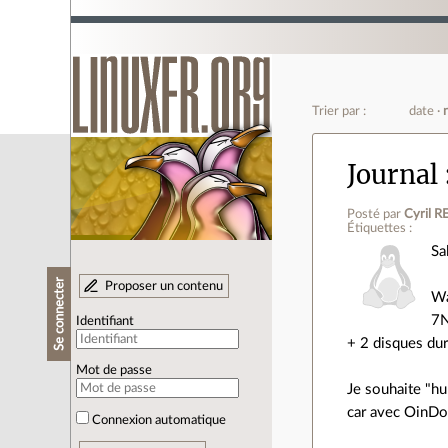
Trier par :
date
Journal
Posté par
Cyril R
Étiquettes :
Sa
Se connecter
Proposer un contenu
Wa
7
Identifiant
+ 2 disques du
Mot de passe
Je souhaite "hu
car avec OinDos
Connexion automatique