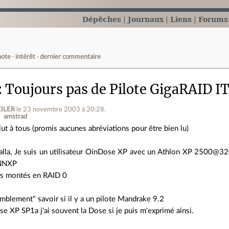
Dépêches
Journaux
Liens
Forums
note
intérêt
dernier commentaire
Toujours pas de Pilote GigaRAID I
EILER
le 23 novembre 2003 à 20:28
.
amstrad
lut à tous (promis aucunes abréviations pour être bien lu)
lla, Je suis un utilisateur OinDose XP avec un Athlon XP 2500@3
NNXP
rs montés en RAID 0
mblement" savoir si il y a un pilote Mandrake 9.2
e XP SP1a j'ai souvent la Dose si je puis m'exprimé ainsi.