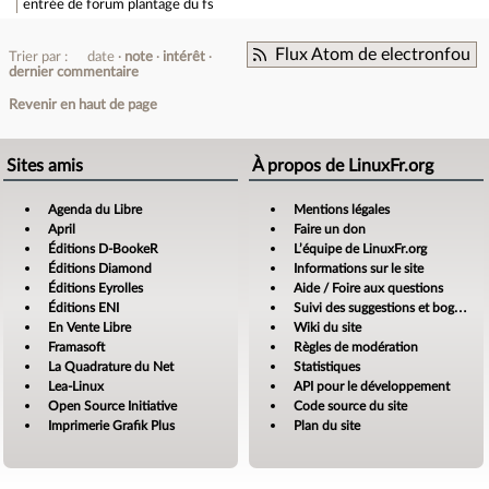
entrée de forum
plantage du fs
Flux Atom de electronfou
Trier par :
date
note
intérêt
dernier commentaire
Revenir en haut de page
Sites amis
À propos de LinuxFr.org
Agenda du Libre
Mentions légales
April
Faire un don
Éditions D-BookeR
L’équipe de LinuxFr.org
Éditions Diamond
Informations sur le site
Éditions Eyrolles
Aide / Foire aux questions
Éditions ENI
Suivi des suggestions et bogues
En Vente Libre
Wiki du site
Framasoft
Règles de modération
La Quadrature du Net
Statistiques
Lea-Linux
API pour le développement
Open Source Initiative
Code source du site
Imprimerie Grafik Plus
Plan du site