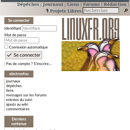
Dépêches
Journaux
Liens
Forums
Rédaction
🎙️ Projets Libres
Se connecter
Identifiant
Mot de passe
Connexion automatique
Pas de compte ? S’inscrire…
electronfou
journaux
dépêches
liens
messages sur les forums
entrées du suivi
ajouts au wiki
commentaires
Derniers
contenus