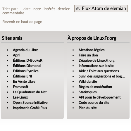
Flux Atom de elemiah
Trier par :
date
note
intérêt
dernier
commentaire
Revenir en haut de page
Sites amis
À propos de LinuxFr.org
Agenda du Libre
Mentions légales
April
Faire un don
Éditions D-BookeR
L’équipe de LinuxFr.org
Éditions Diamond
Informations sur le site
Éditions Eyrolles
Aide / Foire aux questions
Éditions ENI
Suivi des suggestions et bogues
En Vente Libre
Wiki du site
Framasoft
Règles de modération
La Quadrature du Net
Statistiques
Lea-Linux
API pour le développement
Open Source Initiative
Code source du site
Imprimerie Grafik Plus
Plan du site