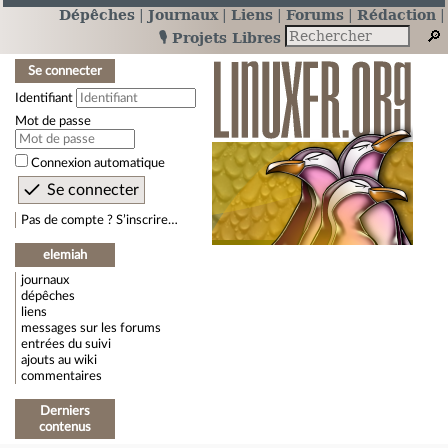
Dépêches
Journaux
Liens
Forums
Rédaction
🎙️ Projets Libres
Se connecter
Identifiant
Mot de passe
Connexion automatique
Pas de compte ? S’inscrire…
elemiah
journaux
dépêches
liens
messages sur les forums
entrées du suivi
ajouts au wiki
commentaires
Derniers
contenus