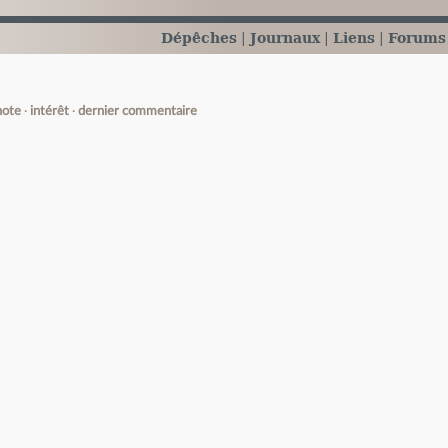
Dépêches
Journaux
Liens
Forums
note
intérêt
dernier commentaire
e