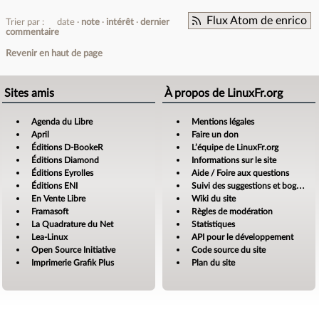
Flux Atom de enrico
Trier par :
date
note
intérêt
dernier
commentaire
Revenir en haut de page
Sites amis
À propos de LinuxFr.org
Agenda du Libre
Mentions légales
April
Faire un don
Éditions D-BookeR
L’équipe de LinuxFr.org
Éditions Diamond
Informations sur le site
Éditions Eyrolles
Aide / Foire aux questions
Éditions ENI
Suivi des suggestions et bogues
En Vente Libre
Wiki du site
Framasoft
Règles de modération
La Quadrature du Net
Statistiques
Lea-Linux
API pour le développement
Open Source Initiative
Code source du site
Imprimerie Grafik Plus
Plan du site