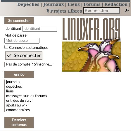
Dépêches
Journaux
Liens
Forums
Rédaction
🎙️ Projets Libres
Se connecter
Identifiant
Mot de passe
Connexion automatique
Pas de compte ? S’inscrire…
enrico
journaux
dépêches
liens
messages sur les forums
entrées du suivi
ajouts au wiki
commentaires
Derniers
contenus