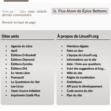
Flux Atom de Épios Bettems
Trier par :
date
note
intérêt
dernier commentaire
Revenir en haut de page
Sites amis
À propos de LinuxFr.org
Agenda du Libre
Mentions légales
April
Faire un don
Éditions D-BookeR
L’équipe de LinuxFr.org
Éditions Diamond
Informations sur le site
Éditions Eyrolles
Aide / Foire aux questions
Éditions ENI
Suivi des suggestions et bogues
En Vente Libre
Wiki du site
Framasoft
Règles de modération
La Quadrature du Net
Statistiques
Lea-Linux
API pour le développement
Open Source Initiative
Code source du site
Imprimerie Grafik Plus
Plan du site