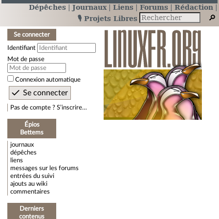
Dépêches
Journaux
Liens
Forums
Rédaction
🎙️ Projets Libres
Se connecter
Identifiant
Mot de passe
Connexion automatique
Pas de compte ? S’inscrire…
Épios
Bettems
journaux
dépêches
liens
messages sur les forums
entrées du suivi
ajouts au wiki
commentaires
Derniers
contenus