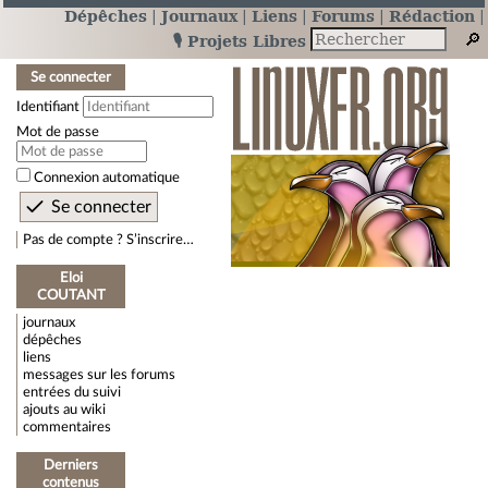
Dépêches
Journaux
Liens
Forums
Rédaction
🎙️ Projets Libres
Se connecter
Identifiant
Mot de passe
Connexion automatique
Pas de compte ? S’inscrire…
Eloi
COUTANT
journaux
dépêches
liens
messages sur les forums
entrées du suivi
ajouts au wiki
commentaires
Derniers
contenus