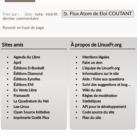
Flux Atom de Eloi COUTANT
Trier par :
date
note
intérêt
dernier commentaire
Revenir en haut de page
Sites amis
À propos de LinuxFr.org
Agenda du Libre
Mentions légales
April
Faire un don
Éditions D-BookeR
L’équipe de LinuxFr.org
Éditions Diamond
Informations sur le site
Éditions Eyrolles
Aide / Foire aux questions
Éditions ENI
Suivi des suggestions et bogues
En Vente Libre
Wiki du site
Framasoft
Règles de modération
La Quadrature du Net
Statistiques
Lea-Linux
API pour le développement
Open Source Initiative
Code source du site
Imprimerie Grafik Plus
Plan du site