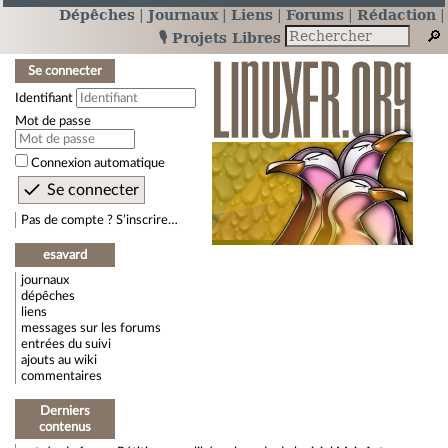
Dépêches
Journaux
Liens
Forums
Rédaction
🎙️ Projets Libres
Se connecter
Identifiant
Mot de passe
Connexion automatique
Pas de compte ? S’inscrire…
esavard
journaux
dépêches
liens
messages sur les forums
entrées du suivi
ajouts au wiki
commentaires
Derniers
contenus