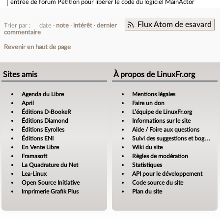
entrée de forum
Pétition pour libérer le code du logiciel MainActor
Flux Atom de esavard
Trier par :
date
note
intérêt
dernier
commentaire
Revenir en haut de page
Sites amis
À propos de LinuxFr.org
Agenda du Libre
Mentions légales
April
Faire un don
Éditions D-BookeR
L’équipe de LinuxFr.org
Éditions Diamond
Informations sur le site
Éditions Eyrolles
Aide / Foire aux questions
Éditions ENI
Suivi des suggestions et bogues
En Vente Libre
Wiki du site
Framasoft
Règles de modération
La Quadrature du Net
Statistiques
Lea-Linux
API pour le développement
Open Source Initiative
Code source du site
Imprimerie Grafik Plus
Plan du site