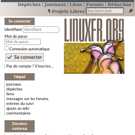
Dépêches
Journaux
Liens
Forums
Rédaction
🎙️ Projets Libres
Se connecter
Identifiant
Mot de passe
Connexion automatique
Pas de compte ? S’inscrire…
fabgad
journaux
dépêches
liens
messages sur les forums
entrées du suivi
ajouts au wiki
commentaires
Derniers
contenus