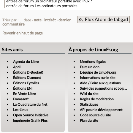
entrée de forum
un ordinateur portable avec linux ?
entrée de forum
Les ordinateurs portables
Flux Atom de fabgad
Trier par :
date
note
intérêt
dernier
commentaire
Revenir en haut de page
Sites amis
À propos de LinuxFr.org
Agenda du Libre
Mentions légales
April
Faire un don
Éditions D-BookeR
L’équipe de LinuxFr.org
Éditions Diamond
Informations sur le site
Éditions Eyrolles
Aide / Foire aux questions
Éditions ENI
Suivi des suggestions et bogues
En Vente Libre
Wiki du site
Framasoft
Règles de modération
La Quadrature du Net
Statistiques
Lea-Linux
API pour le développement
Open Source Initiative
Code source du site
Imprimerie Grafik Plus
Plan du site