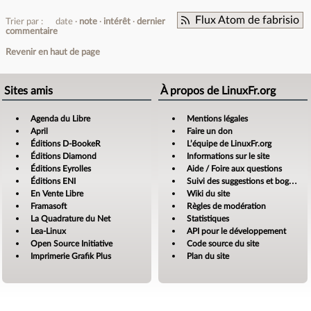
Flux Atom de fabrisio
Trier par :
date
note
intérêt
dernier
commentaire
Revenir en haut de page
Sites amis
À propos de LinuxFr.org
Agenda du Libre
Mentions légales
April
Faire un don
Éditions D-BookeR
L’équipe de LinuxFr.org
Éditions Diamond
Informations sur le site
Éditions Eyrolles
Aide / Foire aux questions
Éditions ENI
Suivi des suggestions et bogues
En Vente Libre
Wiki du site
Framasoft
Règles de modération
La Quadrature du Net
Statistiques
Lea-Linux
API pour le développement
Open Source Initiative
Code source du site
Imprimerie Grafik Plus
Plan du site