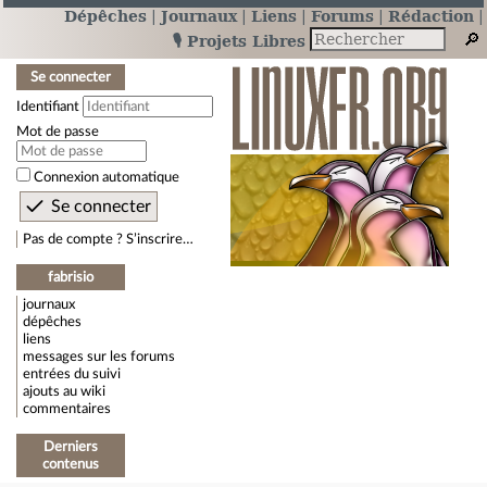
Dépêches
Journaux
Liens
Forums
Rédaction
🎙️ Projets Libres
Se connecter
Identifiant
Mot de passe
Connexion automatique
Pas de compte ? S’inscrire…
fabrisio
journaux
dépêches
liens
messages sur les forums
entrées du suivi
ajouts au wiki
commentaires
Derniers
contenus