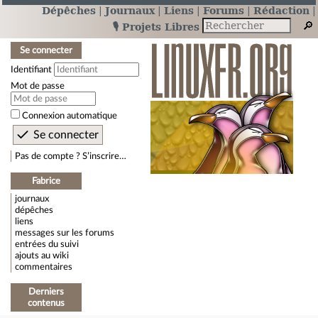
Dépêches
Journaux
Liens
Forums
Rédaction
🎙️ Projets Libres
Se connecter
Identifiant
Mot de passe
Connexion automatique
Pas de compte ? S’inscrire…
Fabrice
journaux
dépêches
liens
messages sur les forums
entrées du suivi
ajouts au wiki
commentaires
Derniers
contenus