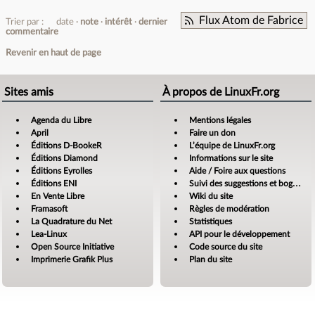
Flux Atom de Fabrice
Trier par :
date
note
intérêt
dernier
commentaire
Revenir en haut de page
Sites amis
À propos de LinuxFr.org
Agenda du Libre
Mentions légales
April
Faire un don
Éditions D-BookeR
L’équipe de LinuxFr.org
Éditions Diamond
Informations sur le site
Éditions Eyrolles
Aide / Foire aux questions
Éditions ENI
Suivi des suggestions et bogues
En Vente Libre
Wiki du site
Framasoft
Règles de modération
La Quadrature du Net
Statistiques
Lea-Linux
API pour le développement
Open Source Initiative
Code source du site
Imprimerie Grafik Plus
Plan du site