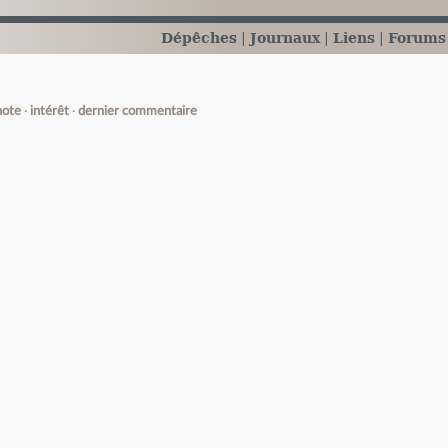
Dépêches
Journaux
Liens
Forums
note
intérêt
dernier commentaire
e