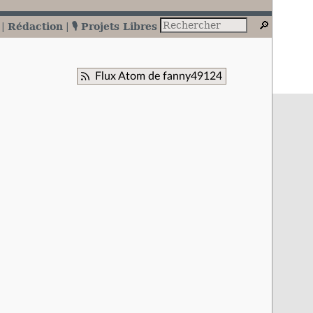
Rédaction
🎙️ Projets Libres
Flux Atom de fanny49124