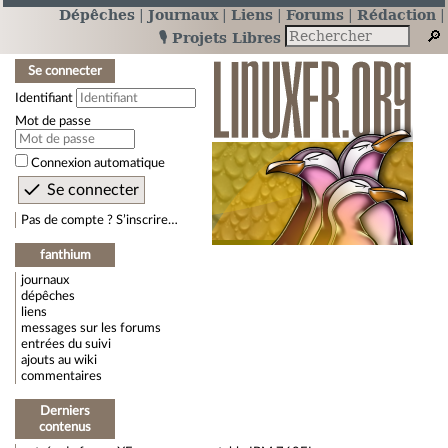
Dépêches
Journaux
Liens
Forums
Rédaction
🎙️ Projets Libres
Se connecter
Identifiant
Mot de passe
Connexion automatique
Pas de compte ? S’inscrire…
fanthium
journaux
dépêches
liens
messages sur les forums
entrées du suivi
ajouts au wiki
commentaires
Derniers
contenus