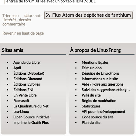
entrée de forum
XFree avec un portable IBM 760EL
Flux Atom des dépêches de fanthium
Trier par :
date
note
intérêt
dernier
commentaire
Revenir en haut de page
Sites amis
À propos de LinuxFr.org
Agenda du Libre
Mentions légales
April
Faire un don
Éditions D-BookeR
L’équipe de LinuxFr.org
Éditions Diamond
Informations sur le site
Éditions Eyrolles
Aide / Foire aux questions
Éditions ENI
Suivi des suggestions et bogues
En Vente Libre
Wiki du site
Framasoft
Règles de modération
La Quadrature du Net
Statistiques
Lea-Linux
API pour le développement
Open Source Initiative
Code source du site
Imprimerie Grafik Plus
Plan du site