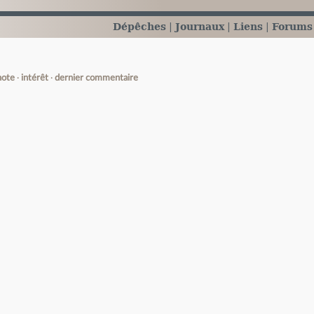
Dépêches
Journaux
Liens
Forums
note
intérêt
dernier commentaire
e