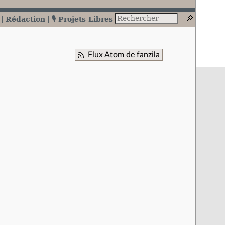
Rédaction
🎙️ Projets Libres
Flux Atom de fanzila