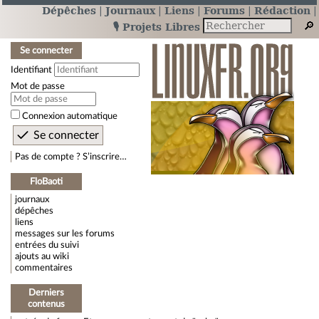
Dépêches
Journaux
Liens
Forums
Rédaction
🎙️ Projets Libres
Se connecter
Identifiant
Mot de passe
Connexion automatique
Pas de compte ? S’inscrire…
FloBaoti
journaux
dépêches
liens
messages sur les forums
entrées du suivi
ajouts au wiki
commentaires
Derniers
contenus