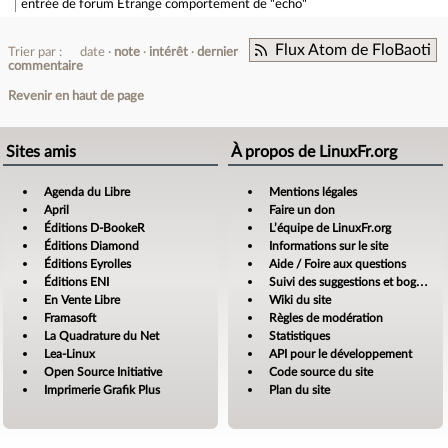
entrée de forum
Etrange comportement de "echo"
Flux Atom de FloBaoti
Trier par :
date
note
intérêt
dernier
commentaire
Revenir en haut de page
Sites amis
À propos de LinuxFr.org
Agenda du Libre
Mentions légales
April
Faire un don
Éditions D-BookeR
L’équipe de LinuxFr.org
Éditions Diamond
Informations sur le site
Éditions Eyrolles
Aide / Foire aux questions
Éditions ENI
Suivi des suggestions et bogues
En Vente Libre
Wiki du site
Framasoft
Règles de modération
La Quadrature du Net
Statistiques
Lea-Linux
API pour le développement
Open Source Initiative
Code source du site
Imprimerie Grafik Plus
Plan du site