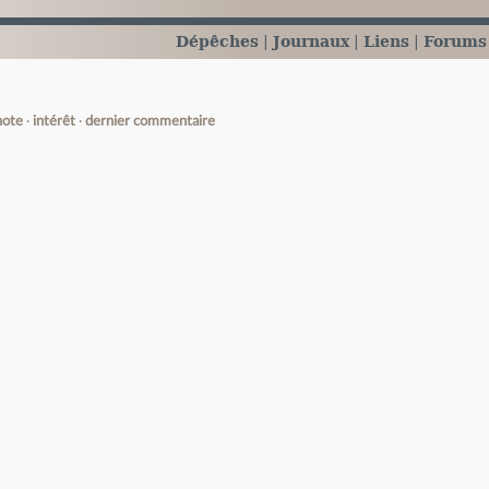
Dépêches
Journaux
Liens
Forums
note
intérêt
dernier commentaire
e