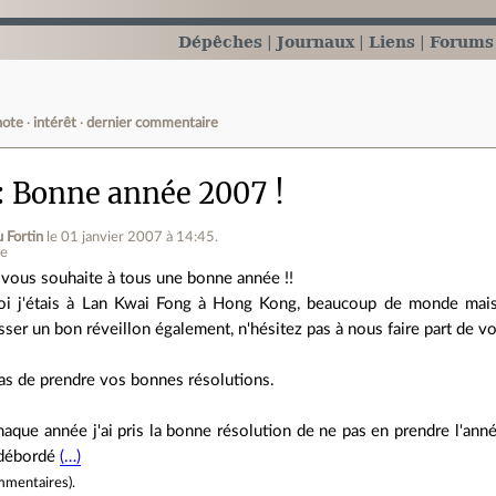
Dépêches
Journaux
Liens
Forums
note
intérêt
dernier commentaire
Bonne année 2007 !
 Fortin
le 01 janvier 2007 à 14:45
.
ne
 vous souhaite à tous une bonne année !!
i j'étais à Lan Kwai Fong à Hong Kong, beaucoup de monde mais
sser un bon réveillon également, n'hésitez pas à nous faire part de vo
as de prendre vos bonnes résolutions.
ue année j'ai pris la bonne résolution de ne pas en prendre l'année 
 débordé
(…)
mmentaires
).