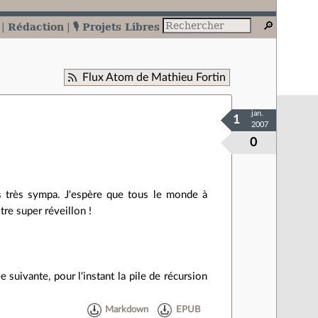
Rédaction
🎙️ Projets Libres
Flux Atom de Mathieu Fortin
jan.
1
2007
0
 très sympa. J'espère que tous le monde à
tre super réveillon !
suivante, pour l'instant la pile de récursion
Markdown
EPUB