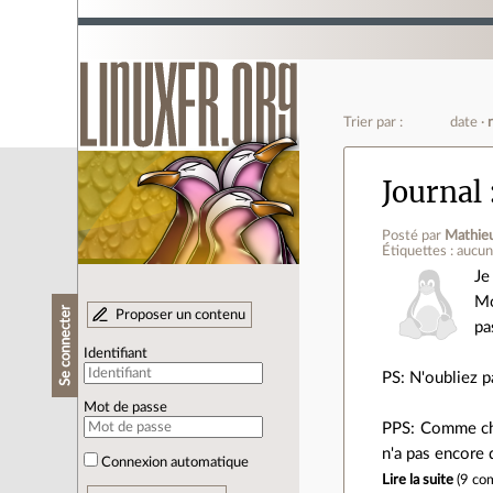
Trier par :
date
Journal
Posté par
Mathieu
Étiquettes : aucu
Je
Mo
Se connecter
Proposer un contenu
pa
Identifiant
PS: N'oubliez p
Mot de passe
PPS: Comme chaq
n'a pas encore
Connexion automatique
Lire la suite
(
9 co