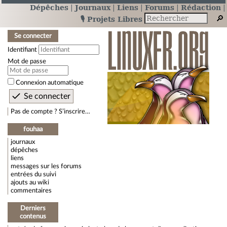
Dépêches
Journaux
Liens
Forums
Rédaction
🎙️ Projets Libres
Se connecter
Identifiant
Mot de passe
Connexion automatique
Pas de compte ? S’inscrire…
fouhaa
journaux
dépêches
liens
messages sur les forums
entrées du suivi
ajouts au wiki
commentaires
Derniers
contenus