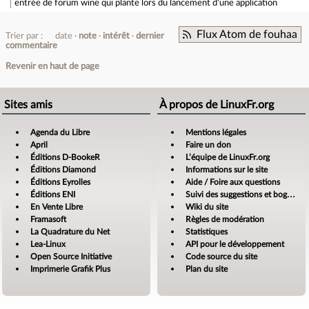
entrée de forum
wine qui plante lors du lancement d'une application
Flux Atom de fouhaa
Trier par :
date
note
intérêt
dernier
commentaire
Revenir en haut de page
Sites amis
À propos de LinuxFr.org
Agenda du Libre
Mentions légales
April
Faire un don
Éditions D-BookeR
L’équipe de LinuxFr.org
Éditions Diamond
Informations sur le site
Éditions Eyrolles
Aide / Foire aux questions
Éditions ENI
Suivi des suggestions et bogues
En Vente Libre
Wiki du site
Framasoft
Règles de modération
La Quadrature du Net
Statistiques
Lea-Linux
API pour le développement
Open Source Initiative
Code source du site
Imprimerie Grafik Plus
Plan du site