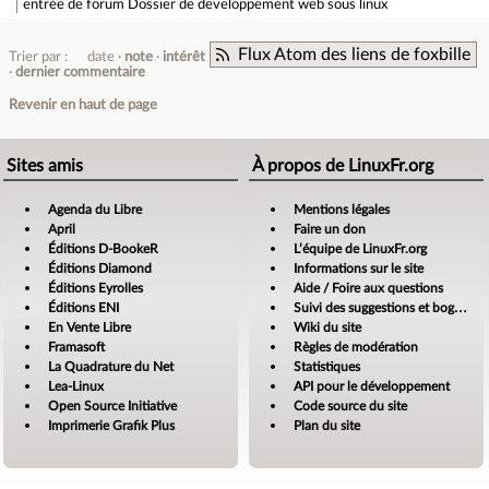
entrée de forum
Dossier de developpement web sous linux
Flux Atom des liens de foxbille
Trier par :
date
note
intérêt
dernier commentaire
Revenir en haut de page
Sites amis
À propos de LinuxFr.org
Agenda du Libre
Mentions légales
April
Faire un don
Éditions D-BookeR
L’équipe de LinuxFr.org
Éditions Diamond
Informations sur le site
Éditions Eyrolles
Aide / Foire aux questions
Éditions ENI
Suivi des suggestions et bogues
En Vente Libre
Wiki du site
Framasoft
Règles de modération
La Quadrature du Net
Statistiques
Lea-Linux
API pour le développement
Open Source Initiative
Code source du site
Imprimerie Grafik Plus
Plan du site