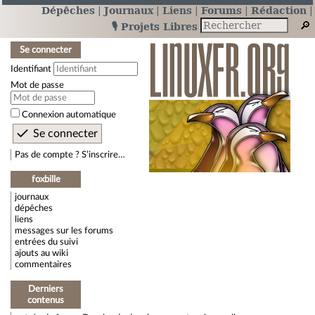
Dépêches
Journaux
Liens
Forums
Rédaction
🎙️ Projets Libres
Se connecter
Identifiant
Mot de passe
Connexion automatique
Pas de compte ? S’inscrire…
foxbille
journaux
dépêches
liens
messages sur les forums
entrées du suivi
ajouts au wiki
commentaires
Derniers
contenus