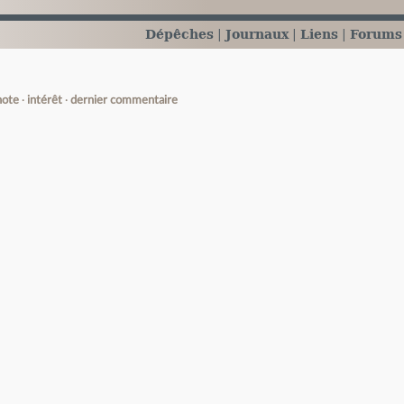
Dépêches
Journaux
Liens
Forums
note
intérêt
dernier commentaire
e