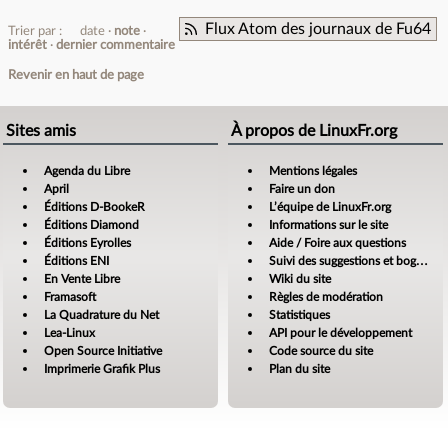
Flux Atom des journaux de Fu64
Trier par :
date
note
intérêt
dernier commentaire
Revenir en haut de page
Sites amis
À propos de LinuxFr.org
Agenda du Libre
Mentions légales
April
Faire un don
Éditions D-BookeR
L’équipe de LinuxFr.org
Éditions Diamond
Informations sur le site
Éditions Eyrolles
Aide / Foire aux questions
Éditions ENI
Suivi des suggestions et bogues
En Vente Libre
Wiki du site
Framasoft
Règles de modération
La Quadrature du Net
Statistiques
Lea-Linux
API pour le développement
Open Source Initiative
Code source du site
Imprimerie Grafik Plus
Plan du site