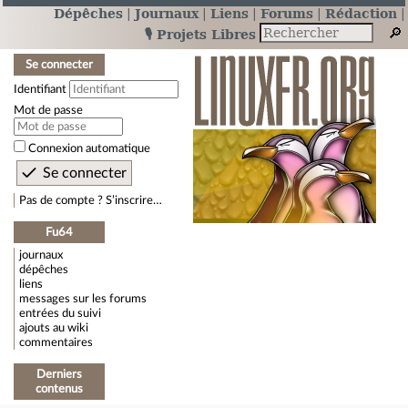
Dépêches
Journaux
Liens
Forums
Rédaction
🎙️ Projets Libres
Se connecter
Identifiant
Mot de passe
Connexion automatique
Pas de compte ? S’inscrire…
Fu64
journaux
dépêches
liens
messages sur les forums
entrées du suivi
ajouts au wiki
commentaires
Derniers
contenus