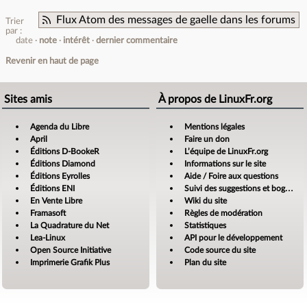
Flux Atom des messages de gaelle dans les forums
Trier
par :
date
note
intérêt
dernier commentaire
Revenir en haut de page
Sites amis
À propos de LinuxFr.org
Agenda du Libre
Mentions légales
April
Faire un don
Éditions D-BookeR
L’équipe de LinuxFr.org
Éditions Diamond
Informations sur le site
Éditions Eyrolles
Aide / Foire aux questions
Éditions ENI
Suivi des suggestions et bogues
En Vente Libre
Wiki du site
Framasoft
Règles de modération
La Quadrature du Net
Statistiques
Lea-Linux
API pour le développement
Open Source Initiative
Code source du site
Imprimerie Grafik Plus
Plan du site