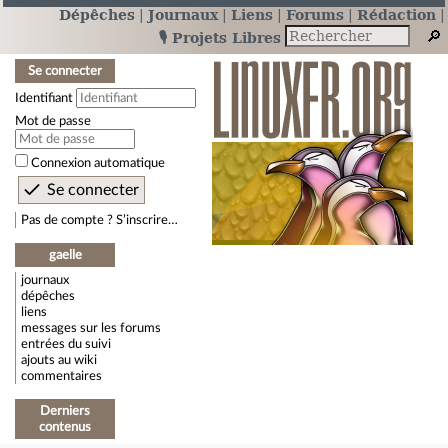
Dépêches
Journaux
Liens
Forums
Rédaction
🎙️ Projets Libres
Se connecter
Identifiant
Mot de passe
Connexion automatique
Pas de compte ? S’inscrire…
gaelle
journaux
dépêches
liens
messages sur les forums
entrées du suivi
ajouts au wiki
commentaires
Derniers
contenus