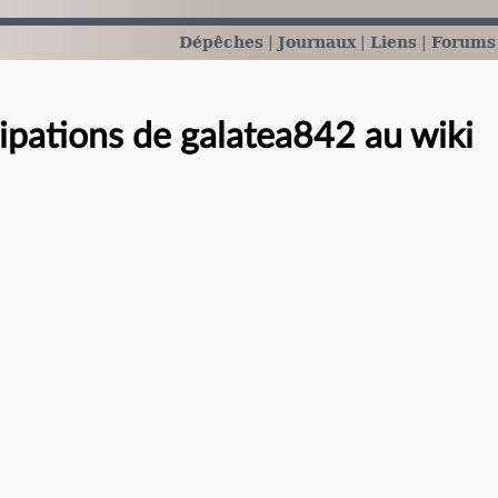
Dépêches
Journaux
Liens
Forums
cipations de galatea842 au wiki
e