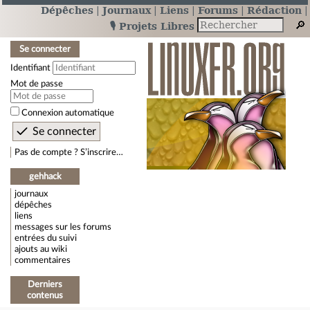
Dépêches
Journaux
Liens
Forums
Rédaction
🎙️ Projets Libres
Se connecter
Identifiant
Mot de passe
Connexion automatique
Pas de compte ? S’inscrire…
gehhack
journaux
dépêches
liens
messages sur les forums
entrées du suivi
ajouts au wiki
commentaires
Derniers
contenus