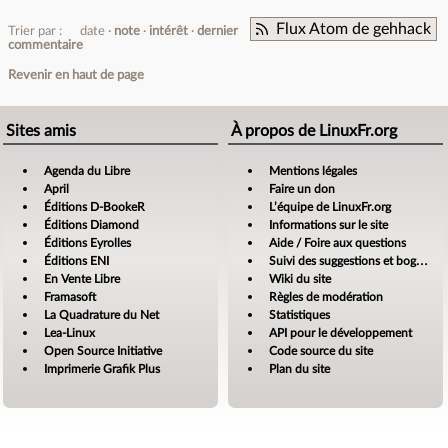
Flux Atom de gehhack
Trier par :
date
note
intérêt
dernier
commentaire
Revenir en haut de page
Sites amis
À propos de LinuxFr.org
Agenda du Libre
Mentions légales
April
Faire un don
Éditions D-BookeR
L’équipe de LinuxFr.org
Éditions Diamond
Informations sur le site
Éditions Eyrolles
Aide / Foire aux questions
Éditions ENI
Suivi des suggestions et bogues
En Vente Libre
Wiki du site
Framasoft
Règles de modération
La Quadrature du Net
Statistiques
Lea-Linux
API pour le développement
Open Source Initiative
Code source du site
Imprimerie Grafik Plus
Plan du site