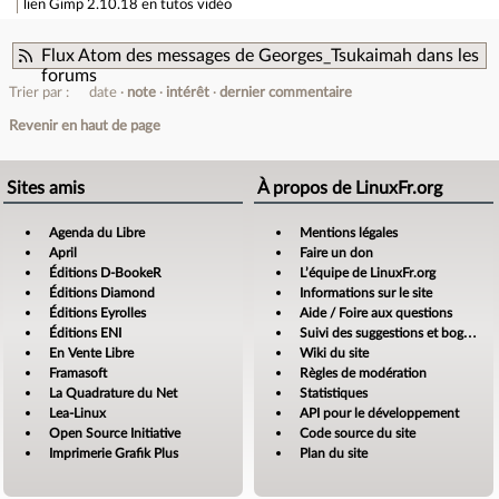
lien
Gimp 2.10.18 en tutos vidéo
Flux Atom des messages de Georges_Tsukaimah dans les
forums
Trier par :
date
note
intérêt
dernier commentaire
Revenir en haut de page
Sites amis
À propos de LinuxFr.org
Agenda du Libre
Mentions légales
April
Faire un don
Éditions D-BookeR
L’équipe de LinuxFr.org
Éditions Diamond
Informations sur le site
Éditions Eyrolles
Aide / Foire aux questions
Éditions ENI
Suivi des suggestions et bogues
En Vente Libre
Wiki du site
Framasoft
Règles de modération
La Quadrature du Net
Statistiques
Lea-Linux
API pour le développement
Open Source Initiative
Code source du site
Imprimerie Grafik Plus
Plan du site