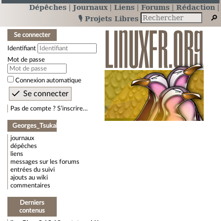
Dépêches
Journaux
Liens
Forums
Rédaction
🎙️ Projets Libres
Se connecter
Identifiant
Mot de passe
Connexion automatique
Pas de compte ? S’inscrire…
Georges_Tsukaimah
journaux
dépêches
liens
messages sur les forums
entrées du suivi
ajouts au wiki
commentaires
Derniers
contenus