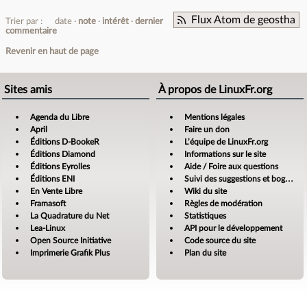
Flux Atom de geostha
Trier par :
date
note
intérêt
dernier
commentaire
Revenir en haut de page
Sites amis
À propos de LinuxFr.org
Agenda du Libre
Mentions légales
April
Faire un don
Éditions D-BookeR
L’équipe de LinuxFr.org
Éditions Diamond
Informations sur le site
Éditions Eyrolles
Aide / Foire aux questions
Éditions ENI
Suivi des suggestions et bogues
En Vente Libre
Wiki du site
Framasoft
Règles de modération
La Quadrature du Net
Statistiques
Lea-Linux
API pour le développement
Open Source Initiative
Code source du site
Imprimerie Grafik Plus
Plan du site