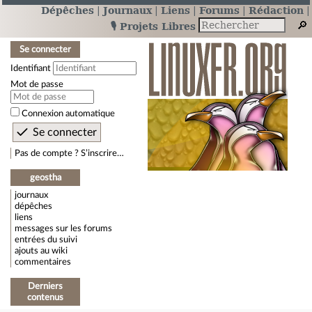
Dépêches
Journaux
Liens
Forums
Rédaction
🎙️ Projets Libres
Se connecter
Identifiant
Mot de passe
Connexion automatique
Pas de compte ? S’inscrire…
geostha
journaux
dépêches
liens
messages sur les forums
entrées du suivi
ajouts au wiki
commentaires
Derniers
contenus