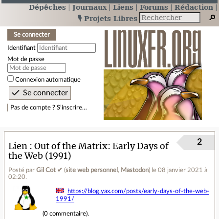
Dépêches
Journaux
Liens
Forums
Rédaction
🎙️ Projets Libres
Se connecter
Identifiant
Mot de passe
Connexion automatique
Pas de compte ? S’inscrire…
2
Lien
Out of the Matrix: Early Days of
the Web (1991)
Posté par
Gil Cot ✔
(
site web personnel
,
Mastodon
)
le 08 janvier 2021 à
02:20
.
https://blog.yax.com/posts/early-days-of-the-web-
1991/
(
0 commentaire
).