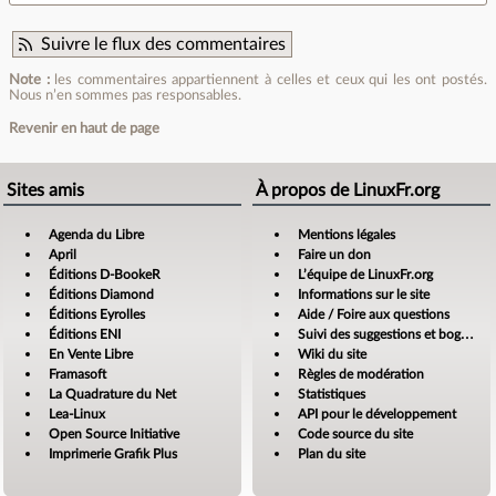
Suivre le flux des commentaires
Note :
les commentaires appartiennent à celles et ceux qui les ont postés.
Nous n’en sommes pas responsables.
Revenir en haut de page
Sites amis
À propos de LinuxFr.org
Agenda du Libre
Mentions légales
April
Faire un don
Éditions D-BookeR
L’équipe de LinuxFr.org
Éditions Diamond
Informations sur le site
Éditions Eyrolles
Aide / Foire aux questions
Éditions ENI
Suivi des suggestions et bogues
En Vente Libre
Wiki du site
Framasoft
Règles de modération
La Quadrature du Net
Statistiques
Lea-Linux
API pour le développement
Open Source Initiative
Code source du site
Imprimerie Grafik Plus
Plan du site