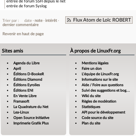
entrée de forum
SSH depuis le net
entrée de forum
Syslog
Flux Atom de Loïc ROBERT
Trier par :
date
note
intérêt
dernier commentaire
Revenir en haut de page
Sites amis
À propos de LinuxFr.org
Agenda du Libre
Mentions légales
April
Faire un don
Éditions D-BookeR
L’équipe de LinuxFr.org
Éditions Diamond
Informations sur le site
Éditions Eyrolles
Aide / Foire aux questions
Éditions ENI
Suivi des suggestions et bogues
En Vente Libre
Wiki du site
Framasoft
Règles de modération
La Quadrature du Net
Statistiques
Lea-Linux
API pour le développement
Open Source Initiative
Code source du site
Imprimerie Grafik Plus
Plan du site