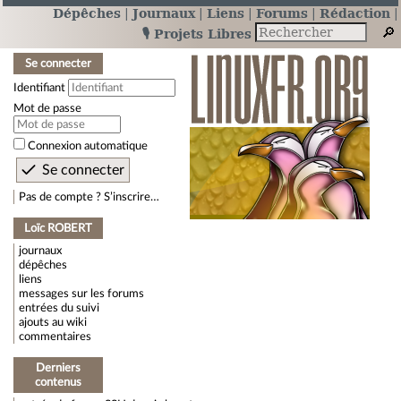
Dépêches
Journaux
Liens
Forums
Rédaction
🎙️ Projets Libres
Se connecter
Identifiant
Mot de passe
Connexion automatique
Pas de compte ? S’inscrire…
Loïc ROBERT
journaux
dépêches
liens
messages sur les forums
entrées du suivi
ajouts au wiki
commentaires
Derniers
contenus