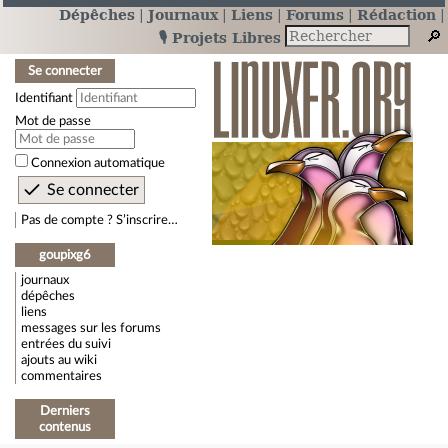
Dépêches
Journaux
Liens
Forums
Rédaction
🎙️ Projets Libres
Se connecter
Identifiant
Mot de passe
Connexion automatique
Pas de compte ? S’inscrire…
goupixg6
journaux
dépêches
liens
messages sur les forums
entrées du suivi
ajouts au wiki
commentaires
Derniers
contenus