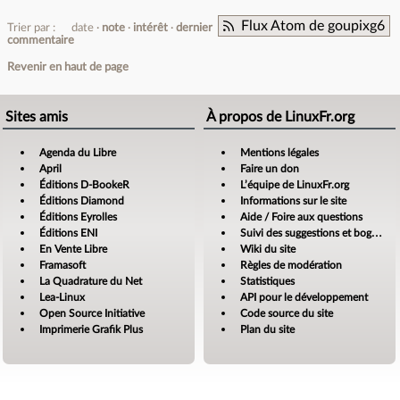
Flux Atom de goupixg6
Trier par :
date
note
intérêt
dernier
commentaire
Revenir en haut de page
Sites amis
À propos de LinuxFr.org
Agenda du Libre
Mentions légales
April
Faire un don
Éditions D-BookeR
L’équipe de LinuxFr.org
Éditions Diamond
Informations sur le site
Éditions Eyrolles
Aide / Foire aux questions
Éditions ENI
Suivi des suggestions et bogues
En Vente Libre
Wiki du site
Framasoft
Règles de modération
La Quadrature du Net
Statistiques
Lea-Linux
API pour le développement
Open Source Initiative
Code source du site
Imprimerie Grafik Plus
Plan du site