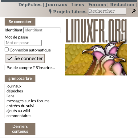
Dépêches
Journaux
Liens
Forums
Rédaction
🎙️ Projets Libres
Se connecter
Identifiant
Mot de passe
Connexion automatique
Pas de compte ? S’inscrire…
grimpozarbre
journaux
dépêches
liens
messages sur les forums
entrées du suivi
ajouts au wiki
commentaires
Derniers
contenus