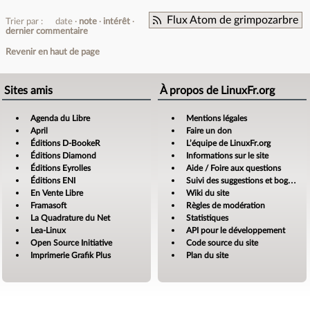
Flux Atom de grimpozarbre
Trier par :
date
note
intérêt
dernier commentaire
Revenir en haut de page
Sites amis
À propos de LinuxFr.org
Agenda du Libre
Mentions légales
April
Faire un don
Éditions D-BookeR
L’équipe de LinuxFr.org
Éditions Diamond
Informations sur le site
Éditions Eyrolles
Aide / Foire aux questions
Éditions ENI
Suivi des suggestions et bogues
En Vente Libre
Wiki du site
Framasoft
Règles de modération
La Quadrature du Net
Statistiques
Lea-Linux
API pour le développement
Open Source Initiative
Code source du site
Imprimerie Grafik Plus
Plan du site