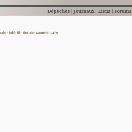
Dépêches
Journaux
Liens
Forums
note
intérêt
dernier commentaire
e