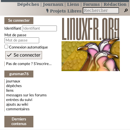
Dépêches
Journaux
Liens
Forums
Rédaction
🎙️ Projets Libres
Se connecter
Identifiant
Mot de passe
Connexion automatique
Pas de compte ? S’inscrire…
gunsman76
journaux
dépêches
liens
messages sur les forums
entrées du suivi
ajouts au wiki
commentaires
Derniers
contenus