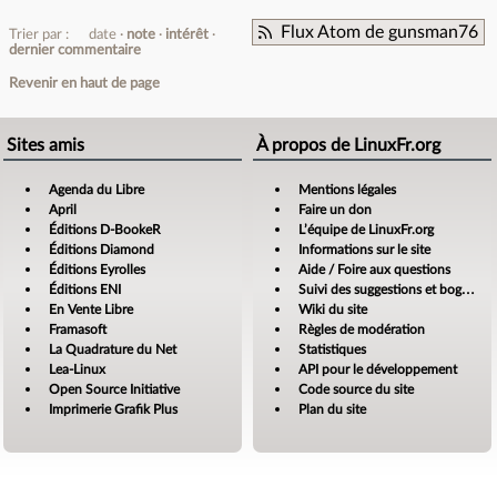
Flux Atom de gunsman76
Trier par :
date
note
intérêt
dernier commentaire
Revenir en haut de page
Sites amis
À propos de LinuxFr.org
Agenda du Libre
Mentions légales
April
Faire un don
Éditions D-BookeR
L’équipe de LinuxFr.org
Éditions Diamond
Informations sur le site
Éditions Eyrolles
Aide / Foire aux questions
Éditions ENI
Suivi des suggestions et bogues
En Vente Libre
Wiki du site
Framasoft
Règles de modération
La Quadrature du Net
Statistiques
Lea-Linux
API pour le développement
Open Source Initiative
Code source du site
Imprimerie Grafik Plus
Plan du site