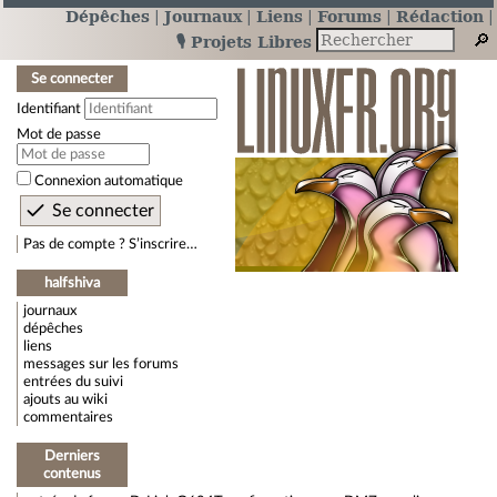
Dépêches
Journaux
Liens
Forums
Rédaction
🎙️ Projets Libres
Se connecter
Identifiant
Mot de passe
Connexion automatique
Pas de compte ? S’inscrire…
halfshiva
journaux
dépêches
liens
messages sur les forums
entrées du suivi
ajouts au wiki
commentaires
Derniers
contenus