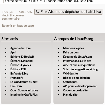
entrée de forum
D-Link G604T configuration pour DMZ sous linux
Flux Atom des dépêches de halfshiva
Trier par :
date
note
intérêt
dernier
commentaire
Revenir en haut de page
Sites amis
À propos de LinuxFr.org
Agenda du Libre
Mentions légales
April
Faire un don
Éditions D-BookeR
L’équipe de LinuxFr.org
Éditions Diamond
Informations sur le site
Éditions Eyrolles
Aide / Foire aux questions
Éditions ENI
Suivi des suggestions et bogues
En Vente Libre
Wiki du site
Framasoft
Règles de modération
La Quadrature du Net
Statistiques
Lea-Linux
API pour le développement
Open Source Initiative
Code source du site
Imprimerie Grafik Plus
Plan du site