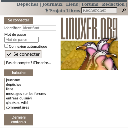
Dépêches
Journaux
Liens
Forums
Rédaction
🎙️ Projets Libres
Se connecter
Identifiant
Mot de passe
Connexion automatique
Pas de compte ? S’inscrire…
halouine
journaux
dépêches
liens
messages sur les forums
entrées du suivi
ajouts au wiki
commentaires
Derniers
contenus