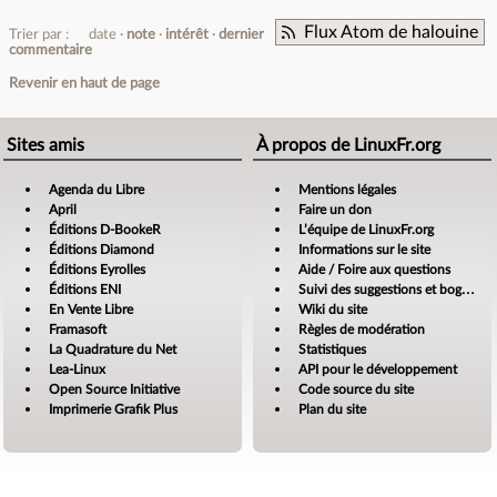
Flux Atom de halouine
Trier par :
date
note
intérêt
dernier
commentaire
Revenir en haut de page
Sites amis
À propos de LinuxFr.org
Agenda du Libre
Mentions légales
April
Faire un don
Éditions D-BookeR
L’équipe de LinuxFr.org
Éditions Diamond
Informations sur le site
Éditions Eyrolles
Aide / Foire aux questions
Éditions ENI
Suivi des suggestions et bogues
En Vente Libre
Wiki du site
Framasoft
Règles de modération
La Quadrature du Net
Statistiques
Lea-Linux
API pour le développement
Open Source Initiative
Code source du site
Imprimerie Grafik Plus
Plan du site