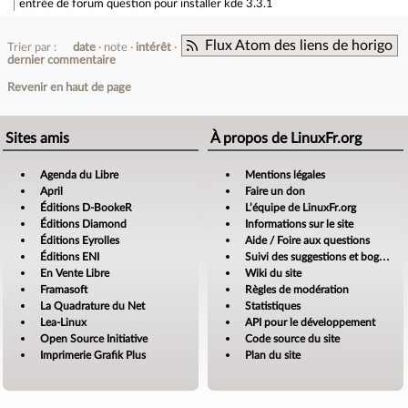
entrée de forum
question pour installer kde 3.3.1
Flux Atom des liens de horigo
Trier par :
date
note
intérêt
dernier commentaire
Revenir en haut de page
Sites amis
À propos de LinuxFr.org
Agenda du Libre
Mentions légales
April
Faire un don
Éditions D-BookeR
L’équipe de LinuxFr.org
Éditions Diamond
Informations sur le site
Éditions Eyrolles
Aide / Foire aux questions
Éditions ENI
Suivi des suggestions et bogues
En Vente Libre
Wiki du site
Framasoft
Règles de modération
La Quadrature du Net
Statistiques
Lea-Linux
API pour le développement
Open Source Initiative
Code source du site
Imprimerie Grafik Plus
Plan du site