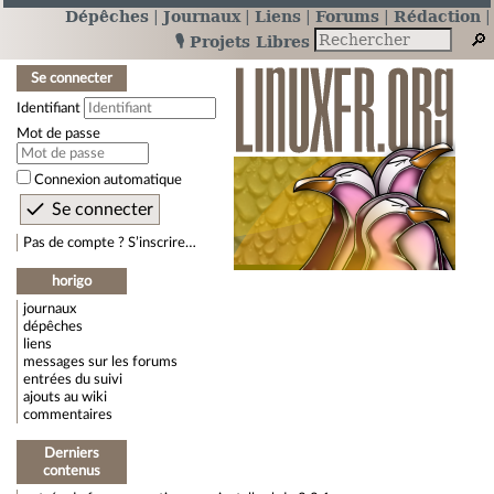
Dépêches
Journaux
Liens
Forums
Rédaction
🎙️ Projets Libres
Se connecter
Identifiant
Mot de passe
Connexion automatique
Pas de compte ? S’inscrire…
horigo
journaux
dépêches
liens
messages sur les forums
entrées du suivi
ajouts au wiki
commentaires
Derniers
contenus