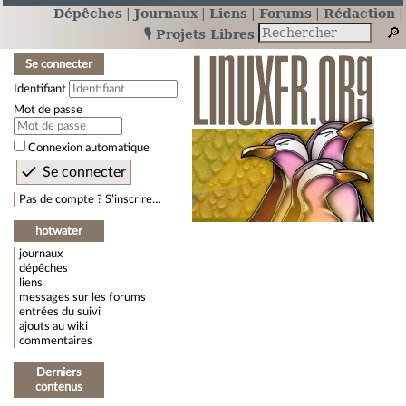
Dépêches
Journaux
Liens
Forums
Rédaction
🎙️ Projets Libres
Se connecter
Identifiant
Mot de passe
Connexion automatique
Pas de compte ? S’inscrire…
hotwater
journaux
dépêches
liens
messages sur les forums
entrées du suivi
ajouts au wiki
commentaires
Derniers
contenus