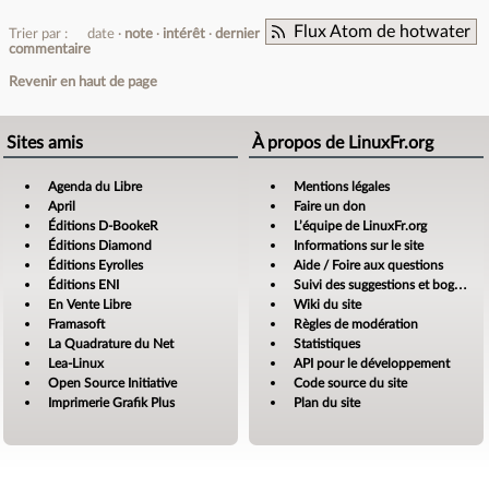
Flux Atom de hotwater
Trier par :
date
note
intérêt
dernier
commentaire
Revenir en haut de page
Sites amis
À propos de LinuxFr.org
Agenda du Libre
Mentions légales
April
Faire un don
Éditions D-BookeR
L’équipe de LinuxFr.org
Éditions Diamond
Informations sur le site
Éditions Eyrolles
Aide / Foire aux questions
Éditions ENI
Suivi des suggestions et bogues
En Vente Libre
Wiki du site
Framasoft
Règles de modération
La Quadrature du Net
Statistiques
Lea-Linux
API pour le développement
Open Source Initiative
Code source du site
Imprimerie Grafik Plus
Plan du site