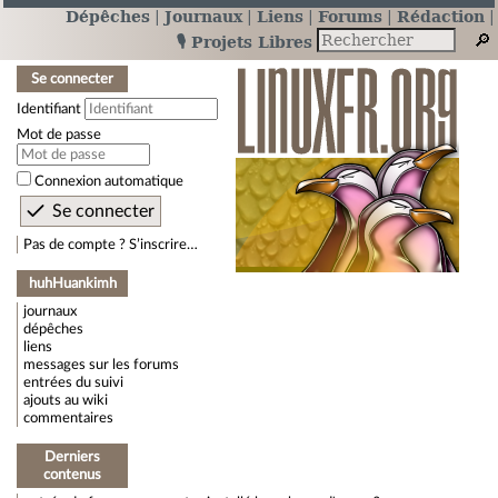
Dépêches
Journaux
Liens
Forums
Rédaction
🎙️ Projets Libres
Se connecter
Identifiant
Mot de passe
Connexion automatique
Pas de compte ? S’inscrire…
huhHuankimh
journaux
dépêches
liens
messages sur les forums
entrées du suivi
ajouts au wiki
commentaires
Derniers
contenus