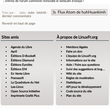
entrée de forum
comment reinstallé le webcam d'eeepc?
Flux Atom de huhHuankimh
Trier par :
date
note
intérêt
dernier commentaire
Revenir en haut de page
Sites amis
À propos de LinuxFr.org
Agenda du Libre
Mentions légales
April
Faire un don
Éditions D-BookeR
L’équipe de LinuxFr.org
Éditions Diamond
Informations sur le site
Éditions Eyrolles
Aide / Foire aux questions
Éditions ENI
Suivi des suggestions et bogues
En Vente Libre
Wiki du site
Framasoft
Règles de modération
La Quadrature du Net
Statistiques
Lea-Linux
API pour le développement
Open Source Initiative
Code source du site
Imprimerie Grafik Plus
Plan du site